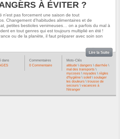
ANGERS À ÉVITER ?
té n’est pas forcement une saison de tout
os. Changement d’habitudes alimentaires et de
mat, petites bestioles venimeuses… on a parfois du mal à
dent en tout genres qui est toujours multiplié en été !
rance ou de la planète, il faut préparer avec soin son
Lire la Suite
é dans
Commentaires
Mots-Clés
AGES
0 Commentaire
altitude
\
dangers
\
diarrhée
\
mal des transports
\
mycoses
\
noyades
\
règles
d'hygiène
\
soleil
\
soulager
les douleurs
\
trousse de
secours
\
vacances à
l'étranger