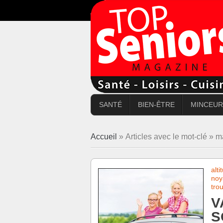
SANTÉ
BIEN-ÊTRE
MINCEUR
Accueil
» Articles avec le mot-clé » m
alti
noy
tro
V
S