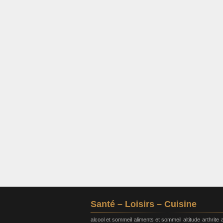
Santé – Loisirs – Cuisine
alcool et sommeil
aliments et sommeil
altitude
arthrite