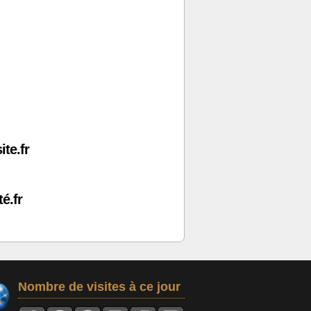
ite.fr
é.fr
Nombre de visites à ce jour