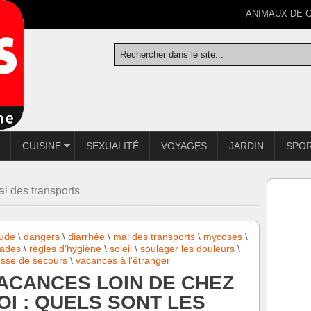
ANIMAUX DE 
CUISINE
SEXUALITÉ
VOYAGES
JARDIN
SPO
al des transports
tude
\
dangers
\
diarrhée
\
mal des transports
\
mycoses
\
ades
\
règles d'hygiène
\
soleil
\
soulager les douleurs
\
usse de secours
\
vacances à l'étranger
ACANCES LOIN DE CHEZ
OI : QUELS SONT LES