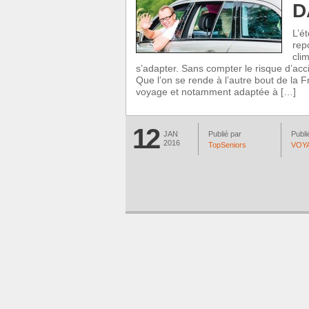
D
L’é
rep
cli
s’adapter. Sans compter le risque d’acci
Que l’on se rende à l’autre bout de la F
voyage et notamment adaptée à […]
12
JAN
Publié par
Publi
2016
TopSeniors
VOY