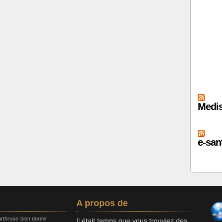
Medis
e-sant
A propos de
arthrose
bien dormir
Il était temps que vous trouviez des