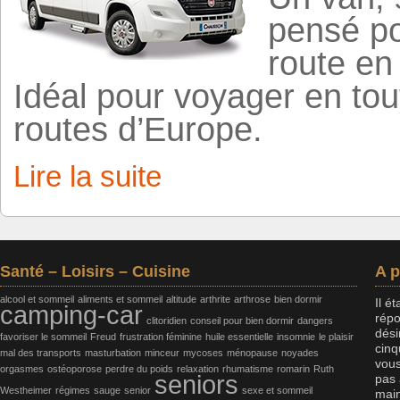
pensé pou
route en
Idéal pour voyager en tout
routes d’Europe.
Lire la suite
Santé – Loisirs – Cuisine
A 
alcool et sommeil
aliments et sommeil
altitude
arthrite
arthrose
bien dormir
Il é
camping-car
répo
clitoridien
conseil pour bien dormir
dangers
dési
favoriser le sommeil
Freud
frustration féminine
huile essentielle
insomnie
le plaisir
cinq
mal des transports
masturbation
minceur
mycoses
ménopause
noyades
vous
orgasmes
ostéoporose
perdre du poids
relaxation
rhumatisme
romarin
Ruth
seniors
pas 
Westheimer
régimes
sauge
senior
sexe et sommeil
main