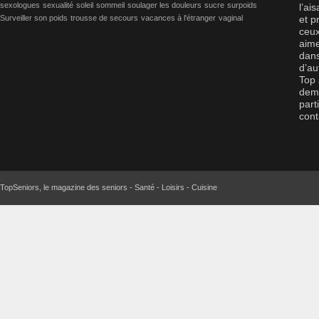
sexologues
sexualité
soleil
sommeil
soulager les douleurs
sucre
surpoids
l’ai
Surveiller son poids
trousse de secours
vacances à l'étranger
vaginal
et p
ceux
aime
dans
d’au
Top 
dema
part
cont
TopSeniors, le magazine des seniors - Santé - Loisirs - Cuisine