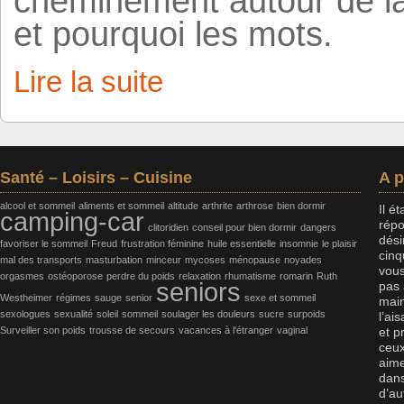
cheminement autour de la l
et pourquoi les mots.
Lire la suite
Santé – Loisirs – Cuisine
A 
alcool et sommeil
aliments et sommeil
altitude
arthrite
arthrose
bien dormir
Il é
camping-car
répo
clitoridien
conseil pour bien dormir
dangers
dési
favoriser le sommeil
Freud
frustration féminine
huile essentielle
insomnie
le plaisir
cinq
mal des transports
masturbation
minceur
mycoses
ménopause
noyades
vous
orgasmes
ostéoporose
perdre du poids
relaxation
rhumatisme
romarin
Ruth
seniors
pas 
Westheimer
régimes
sauge
senior
sexe et sommeil
main
sexologues
sexualité
soleil
sommeil
soulager les douleurs
sucre
surpoids
l’ai
Surveiller son poids
trousse de secours
vacances à l'étranger
vaginal
et p
ceux
aime
dans
d’au