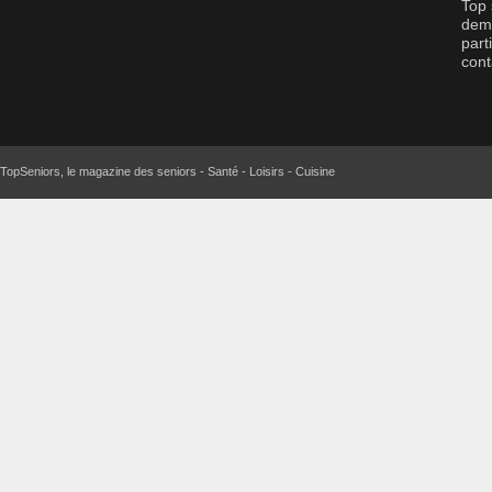
Top 
dema
part
cont
TopSeniors, le magazine des seniors - Santé - Loisirs - Cuisine