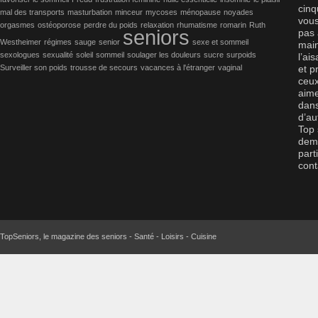
cinq
mal des transports
masturbation
minceur
mycoses
ménopause
noyades
vous
orgasmes
ostéoporose
perdre du poids
relaxation
rhumatisme
romarin
Ruth
seniors
pas 
Westheimer
régimes
sauge
senior
sexe et sommeil
main
sexologues
sexualité
soleil
sommeil
soulager les douleurs
sucre
surpoids
l’ai
Surveiller son poids
trousse de secours
vacances à l'étranger
vaginal
et p
ceux
aime
dans
d’au
Top 
dema
part
cont
TopSeniors, le magazine des seniors - Santé - Loisirs - Cuisine