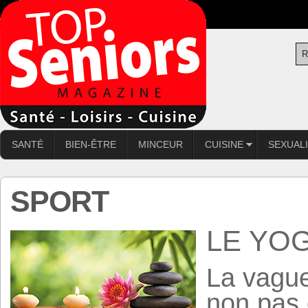
SANTÉ
BIEN-ÊTRE
MINCEUR
CUISINE
SEXUAL
SPORT
LE YO
La vague
non pas