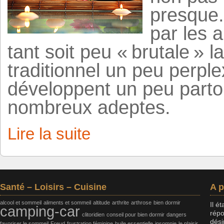
presque.
par les 
tant soit peu « brutale » 
traditionnel un peu perpl
développent un peu parto
nombreux adeptes.
Lire la suite
Santé – Loisirs – Cuisine
A 
alcool et sommeil
aliments et sommeil
altitude
arthrite
arthrose
bien dormir
Il é
camping-car
répo
clitoridien
conseil pour bien dormir
dangers
dési
favoriser le sommeil
Freud
frustration féminine
huile essentielle
insomnie
le plaisir