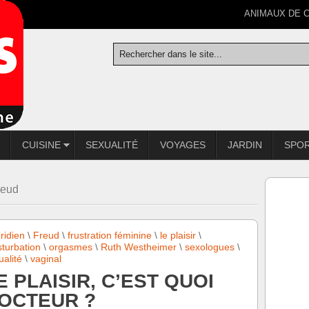
ANIMAUX DE 
CUISINE
SEXUALITÉ
VOYAGES
JARDIN
SPO
reud
oridien
\
Freud
\
frustration féminine
\
le plaisir
\
turbation
\
orgasmes
\
Ruth Westheimer
\
sexologues
\
ualité
\
vaginal
E PLAISIR, C’EST QUOI
OCTEUR ?