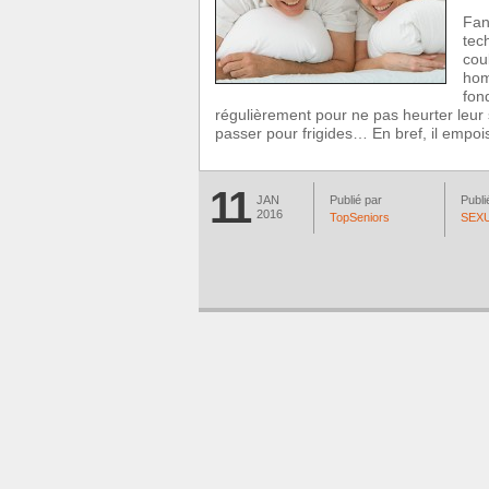
Fan
tec
cou
hom
fon
régulièrement pour ne pas heurter leur s
passer pour frigides… En bref, il empo
11
JAN
Publié par
Publi
2016
TopSeniors
SEX