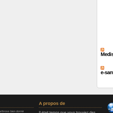
Medis
e-sant
A propos de
arthrose
bien dormir
Il était temps que vous trouviez des