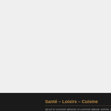
Santé – Loisirs – Cuisine
alcool et sommeil
aliments et sommeil
altitude
arthrite