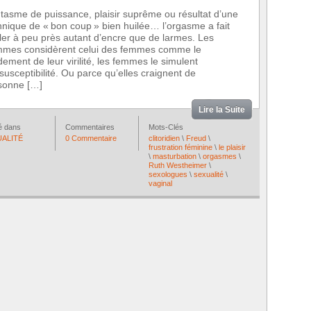
tasme de puissance, plaisir suprême ou résultat d’une
hnique de « bon coup » bien huilée… l’orgasme a fait
ler à peu près autant d’encre que de larmes. Les
mes considèrent celui des femmes comme le
dement de leur virilité, les femmes le simulent
usceptibilité. Ou parce qu’elles craignent de
isonne […]
Lire la Suite
é dans
Commentaires
Mots-Clés
UALITÉ
0 Commentaire
clitoridien
\
Freud
\
frustration féminine
\
le plaisir
\
masturbation
\
orgasmes
\
Ruth Westheimer
\
sexologues
\
sexualité
\
vaginal