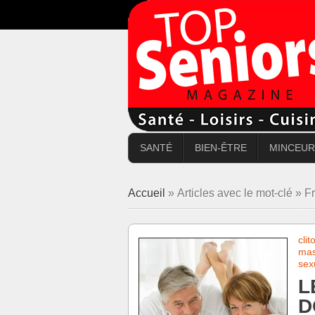
SANTÉ
BIEN-ÊTRE
MINCEUR
Accueil
» Articles avec le mot-clé » F
clit
mas
sex
L
D