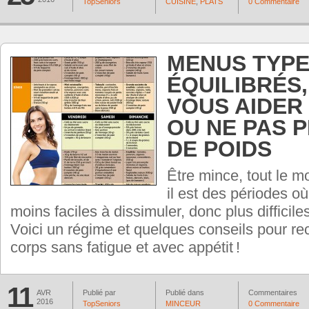
TopSeniors
CUISINE
,
PLATS
0 Commentaire
MENUS TYP
ÉQUILIBRÉS
VOUS AIDER
OU NE PAS 
DE POIDS
Être mince, tout le 
il est des périodes où
moins faciles à dissimuler, donc plus diffici
Voici un régime et quelques conseils pour re
corps sans fatigue et avec appétit !
11
AVR
Publié par
Publié dans
Commentaires
2016
TopSeniors
MINCEUR
0 Commentaire