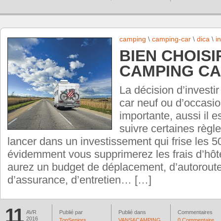
camping
\
camping-car
\
dica
\
i
BIEN CHOISI
CAMPING C
La décision d’invest
car neuf ou d’occasio
importante, aussi il e
suivre certaines règl
lancer dans un investissement qui frise les 
évidemment vous supprimerez les frais d’hôt
aurez un budget de déplacement, d’autoroute
d’assurance, d’entretien… […]
11
AVR
Publié par
Publié dans
Commentaires
2016
TopSeniors
VANS&CAMPING
0 Commentaire