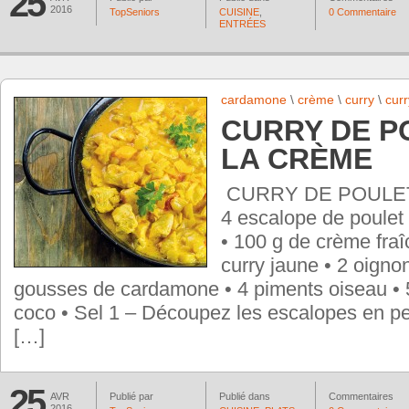
25
2016
TopSeniors
CUISINE
,
0 Commentaire
ENTRÉES
cardamone
\
crème
\
curry
\
curr
CURRY DE P
LA CRÈME
CURRY DE POULET
4 escalope de poulet
• 100 g de crème fraî
curry jaune • 2 oigno
gousses de cardamone • 4 piments oiseau • 5
coco • Sel 1 – Découpez les escalopes en pe
[…]
25
AVR
Publié par
Publié dans
Commentaires
2016