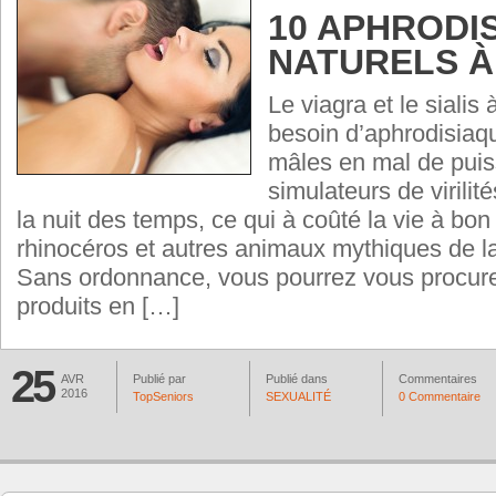
10 APHRODI
NATURELS À
Le viagra et le sialis 
besoin d’aphrodisiaq
mâles en mal de pui
simulateurs de virilit
la nuit des temps, ce qui à coûté la vie à bo
rhinocéros et autres animaux mythiques de la 
Sans ordonnance, vous pourrez vous procurer
produits en […]
25
AVR
Publié par
Publié dans
Commentaires
2016
TopSeniors
SEXUALITÉ
0 Commentaire