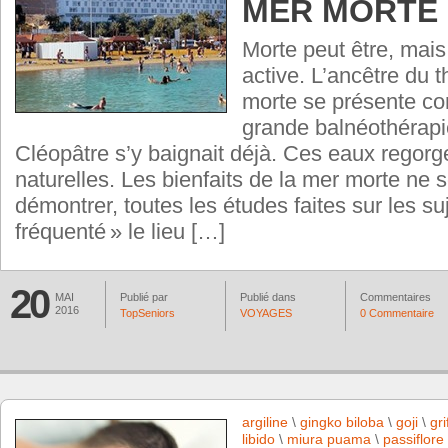
MER MORTE
Morte peut être, mai
active. L’ancêtre du 
morte se présente c
grande balnéothérap
Cléopâtre s’y baignait déjà. Ces eaux regorg
naturelles. Les bienfaits de la mer morte ne s
démontrer, toutes les études faites sur les su
fréquenté » le lieu […]
20
MAI
Publié par
Publié dans
Commentaires
2016
TopSeniors
VOYAGES
0 Commentaire
argiline
\
gingko biloba
\
goji
\
gri
libido
\
miura puama
\
passiflore