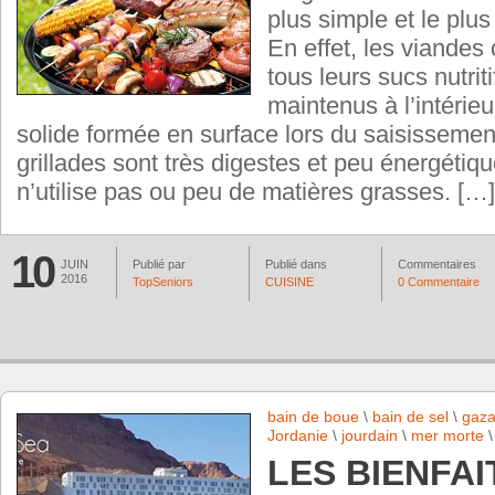
plus simple et le plus 
En effet, les viandes
tous leurs sucs nutrit
maintenus à l’intérie
solide formée en surface lors du saisissement
grillades sont très digestes et peu énergéti
n’utilise pas ou peu de matières grasses. […]
10
JUIN
Publié par
Publié dans
Commentaires
2016
TopSeniors
CUISINE
0 Commentaire
bain de boue
\
bain de sel
\
gaz
Jordanie
\
jourdain
\
mer morte
LES BIENFAI