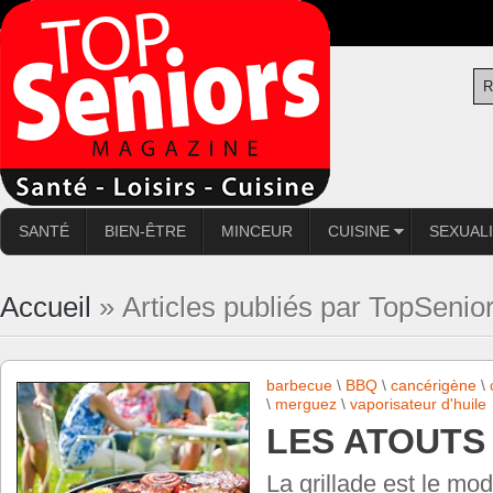
SANTÉ
BIEN-ÊTRE
MINCEUR
CUISINE
SEXUAL
Accueil
» Articles publiés par TopSenio
barbecue
\
BBQ
\
cancérigène
\
\
merguez
\
vaporisateur d'huile
LES ATOUTS 
La grillade est le mo