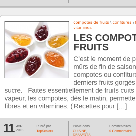
compotes de fruits
\
confitures
\
vitamines
LES COMPOT
FRUITS
C’est le moment de pro
mûrs de fin de saison
compotes ou confiture
derniers fruits gorgés
sucre. Faites essentiellement de fruits cuits 
vapeur, les compotes, dès le matin, permette
fibres et en vitamines. ( Recettes pour […]
11
AVR
Publié par
Publié dans
Commentaires
2016
TopSeniors
CUISINE
,
0 Commentaire
DESSERTS