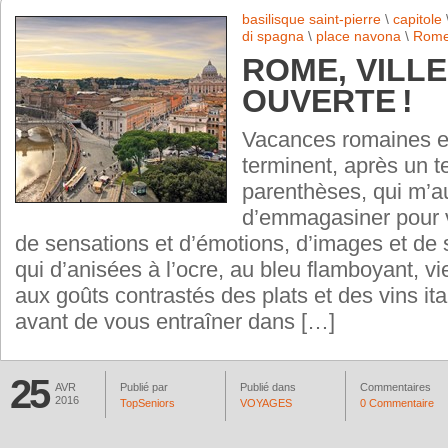
basilisque saint-pierre
\
capitole
di spagna
\
place navona
\
Rom
ROME, VILLE
OUVERTE !
Vacances romaines et
terminent, après un 
parenthèses, qui m’a
d’emmagasiner pour v
de sensations et d’émotions, d’images et de 
qui d’anisées à l’ocre, au bleu flamboyant, vi
aux goûts contrastés des plats et des vins it
avant de vous entraîner dans […]
25
AVR
Publié par
Publié dans
Commentaires
2016
TopSeniors
VOYAGES
0 Commentaire