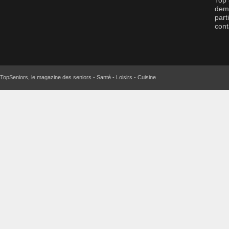
Top 
dema
part
cont
TopSeniors, le magazine des seniors - Santé - Loisirs - Cuisine