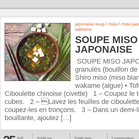
japonaise soup
\
miso
\
miso jap
wakame
SOUPE MISO
JAPONAISE
SOUPE MISO JAPON
granulés (bouillon de
Shiro miso (miso blanc
wakame (algue) • Tof
Ciboulette chinoise (civette) 1 – Coupez le t
cubes. 2 – Lavez les feuilles de ciboulette
coupez-les en tronçons. 3 – Dans un demi-li
bouillante, ajoutez […]
AVR
Publié par
Publié dans
Commentaires