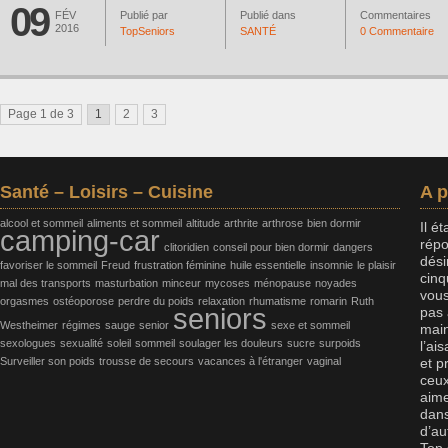
09
FÉV
Publié par
Publié dans
Commentaires
2016
TopSeniors
SANTÉ
0 Commentaire
Page 1 de 3
1
2
3
Santé – Loisirs – Cuisine
A 
alcool et sommeil
aliments et sommeil
altitude
arthrite
arthrose
bien dormir
Il é
camping-car
répo
clitoridien
conseil pour bien dormir
dangers
dési
favoriser le sommeil
Freud
frustration féminine
huile essentielle
insomnie
le plaisir
cinq
mal des transports
masturbation
minceur
mycoses
ménopause
noyades
vous
orgasmes
ostéoporose
perdre du poids
relaxation
rhumatisme
romarin
Ruth
seniors
pas 
Westheimer
régimes
sauge
senior
sexe et sommeil
main
sexologues
sexualité
soleil
sommeil
soulager les douleurs
sucre
surpoids
l’ai
Surveiller son poids
trousse de secours
vacances à l'étranger
vaginal
et p
ceux
aime
dans
d’au