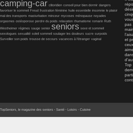
camping-car
répo
clitoridien
conseil pour bien dormir
dangers
dési
favoriser le sommeil
Freud
frustration féminine
huile essentielle
insomnie
le plaisir
cinq
mal des transports
masturbation
minceur
mycoses
ménopause
noyades
vous
orgasmes
ostéoporose
perdre du poids
relaxation
rhumatisme
romarin
Ruth
seniors
pas 
Westheimer
régimes
sauge
senior
sexe et sommeil
main
sexologues
sexualité
soleil
sommeil
soulager les douleurs
sucre
surpoids
l’ai
Surveiller son poids
trousse de secours
vacances à l'étranger
vaginal
et p
ceux
aime
dans
d’au
Top 
dema
part
cont
TopSeniors, le magazine des seniors - Santé - Loisirs - Cuisine