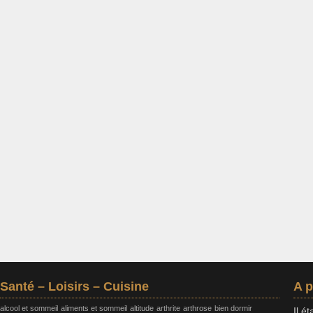
Santé – Loisirs – Cuisine
A 
alcool et sommeil
aliments et sommeil
altitude
arthrite
arthrose
bien dormir
Il é