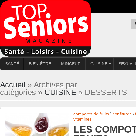
SANTÉ
BIEN-ÊTRE
MINCEUR
CUISINE
SEXUAL
Accueil
» Archives par
catégories »
CUISINE
» DESSERTS
compotes de fruits
\
confitures
\
vitamines
LES COMPOT