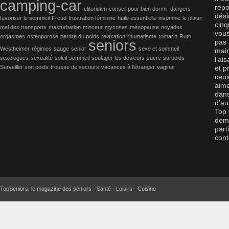
camping-car
répo
clitoridien
conseil pour bien dormir
dangers
dési
favoriser le sommeil
Freud
frustration féminine
huile essentielle
insomnie
le plaisir
cinq
mal des transports
masturbation
minceur
mycoses
ménopause
noyades
vous
orgasmes
ostéoporose
perdre du poids
relaxation
rhumatisme
romarin
Ruth
seniors
pas 
Westheimer
régimes
sauge
senior
sexe et sommeil
main
sexologues
sexualité
soleil
sommeil
soulager les douleurs
sucre
surpoids
l’ai
Surveiller son poids
trousse de secours
vacances à l'étranger
vaginal
et p
ceux
aime
dans
d’au
Top 
dema
part
cont
TopSeniors, le magazine des seniors - Santé - Loisirs - Cuisine