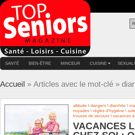
SANTÉ
BIEN-ÊTRE
MINCEUR
CUISINE
SEXUAL
Accueil
» Articles avec le mot-clé » dia
altitude
\
dangers
\
diarrhée
\
ma
noyades
\
règles d'hygiène
\
sole
trousse de secours
\
vacances à 
VACANCES L