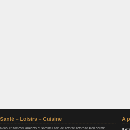
Santé – Loisirs – Cuisine
A 
alcool et sommeil
aliments et sommeil
altitude
arthrite
arthrose
bien dormir
Il é