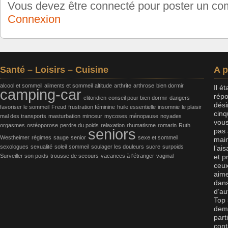
Vous devez être connecté pour poster un c
Connexion
Santé – Loisirs – Cuisine
A 
alcool et sommeil
aliments et sommeil
altitude
arthrite
arthrose
bien dormir
Il é
camping-car
répo
clitoridien
conseil pour bien dormir
dangers
dési
favoriser le sommeil
Freud
frustration féminine
huile essentielle
insomnie
le plaisir
cinq
mal des transports
masturbation
minceur
mycoses
ménopause
noyades
vous
orgasmes
ostéoporose
perdre du poids
relaxation
rhumatisme
romarin
Ruth
seniors
pas 
Westheimer
régimes
sauge
senior
sexe et sommeil
main
sexologues
sexualité
soleil
sommeil
soulager les douleurs
sucre
surpoids
l’ai
Surveiller son poids
trousse de secours
vacances à l'étranger
vaginal
et p
ceux
aime
dans
d’au
Top 
dema
part
cont