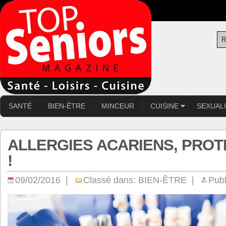
SANTÉ
BIEN-ÊTRE
MINCEUR
CUISINE
SEXUAL
ALLERGIES ACARIENS, PRO
!
09/02/2016 |
Classé dans:
BIEN-ÊTRE
|
Publ