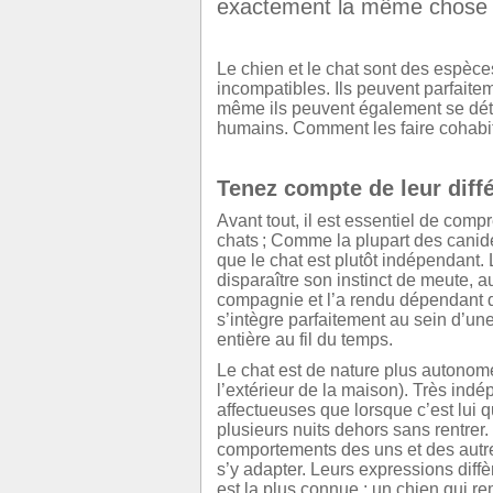
exactement la même chose c
Le chien et le chat sont des espèce
incompatibles. Ils peuvent parfaite
même ils peuvent également se déte
humains. Comment les faire cohabit
Tenez compte de leur diff
Avant tout, il est essentiel de com
chats ; Comme la plupart des canidé
que le chat est plutôt indépendant. 
disparaître son instinct de meute, 
compagnie et l’a rendu dépendant d
s’intègre parfaitement au sein d’un
entière au fil du temps.
Le chat est de nature plus autonome 
l’extérieur de la maison). Très indé
affectueuses que lorsque c’est lui 
plusieurs nuits dehors sans rentrer.
comportements des uns et des autres
s’y adapter. Leurs expressions diff
est la plus connue : un chien qui r