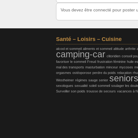
Vous devez être connecté pour poster
Santé – Loisirs – Cuisine
alcool et sommeil
aliments et sommeil
altitude
arthrite
camping-car
clitoridien
conseil po
favoriser le sommeil
Freud
frustration féminine
huile es
mal des transports
masturbation
minceur
mycoses
m
orgasmes
ostéoporose
perdre du poids
relaxation
rh
senior
Westheimer
régimes
sauge
senior
sexologues
sexualité
soleil
sommeil
soulager les doul
Surveiller son poids
trousse de secours
vacances à l'