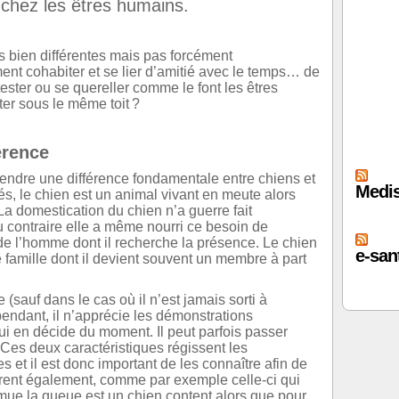
hez les êtres humains.
s bien différentes mais pas forcément
ment cohabiter et se lier d’amitié avec le temps… de
ster ou se quereller comme le font les êtres
er sous le même toit ?
érence
prendre une différence fondamentale entre chiens et
Medis
s, le chien est un animal vivant en meute alors
La domestication du chien n’a guerre fait
au contraire elle a même nourri ce besoin de
e l’homme dont il recherche la présence. Le chien
e-sant
e famille dont il devient souvent un membre à part
(sauf dans le cas où il n’est jamais sorti à
pendant, il n’apprécie les démonstrations
qui en décide du moment. Il peut parfois passer
 Ces deux caractéristiques régissent les
 et il est donc important de les connaître afin de
èrent également, comme par exemple celle-ci qui
emue la queue est un chien content alors que pour