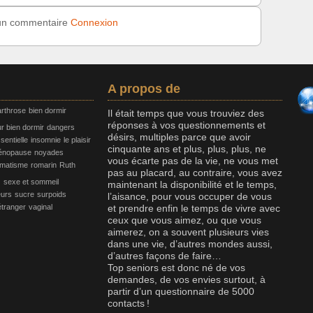
 un commentaire
Connexion
A propos de
arthrose
bien dormir
Il était temps que vous trouviez des
réponses à vos questionnements et
ur bien dormir
dangers
désirs, multiples parce que avoir
sentielle
insomnie
le plaisir
cinquante ans et plus, plus, plus, ne
énopause
noyades
vous écarte pas de la vie, ne vous met
umatisme
romarin
Ruth
s
pas au placard, au contraire, vous avez
sexe et sommeil
maintenant la disponibilité et le temps,
eurs
sucre
surpoids
l’aisance, pour vous occuper de vous
étranger
vaginal
et prendre enfin le temps de vivre avec
ceux que vous aimez, ou que vous
aimerez, on a souvent plusieurs vies
dans une vie, d’autres mondes aussi,
d’autres façons de faire…
Top seniors est donc né de vos
demandes, de vos envies surtout, à
partir d’un questionnaire de 5000
contacts !