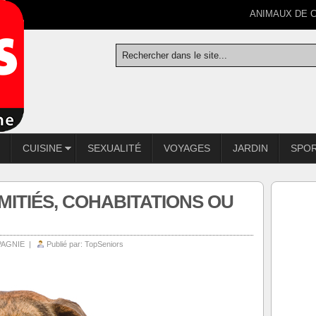
ANIMAUX DE 
CUISINE
SEXUALITÉ
VOYAGES
JARDIN
SPO
MITIÉS, COHABITATIONS OU
PAGNIE
|
Publié par:
TopSeniors