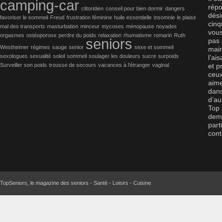
camping-car
répo
clitoridien
conseil pour bien dormir
dangers
dési
favoriser le sommeil
Freud
frustration féminine
huile essentielle
insomnie
le plaisir
cinq
mal des transports
masturbation
minceur
mycoses
ménopause
noyades
vous
orgasmes
ostéoporose
perdre du poids
relaxation
rhumatisme
romarin
Ruth
seniors
pas 
Westheimer
régimes
sauge
senior
sexe et sommeil
main
sexologues
sexualité
soleil
sommeil
soulager les douleurs
sucre
surpoids
l’ai
Surveiller son poids
trousse de secours
vacances à l'étranger
vaginal
et p
ceux
aime
dans
d’au
Top 
dema
part
cont
TopSeniors, le magazine des seniors - Santé - Loisirs - Cuisine