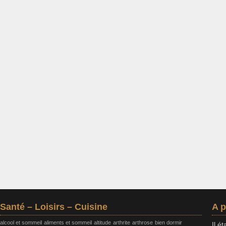
Santé – Loisirs – Cuisine
A 
alcool et sommeil
aliments et sommeil
altitude
arthrite
arthrose
bien dormir
Il é